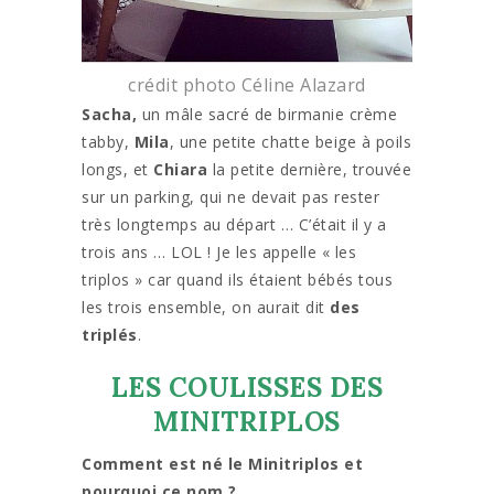
crédit photo Céline Alazard
Sacha,
un mâle sacré de birmanie crème
tabby,
Mila
, une petite chatte beige à poils
longs, et
Chiara
la petite dernière, trouvée
sur un parking, qui ne devait pas rester
très longtemps au départ … C’était il y a
trois ans … LOL ! Je les appelle « les
triplos » car quand ils étaient bébés tous
les trois ensemble, on aurait dit
des
triplés
.
LES COULISSES DES
MINITRIPLOS
Comment est né le Minitriplos et
pourquoi ce nom ?