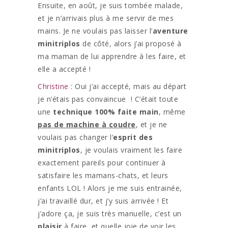
Ensuite, en août, je suis tombée malade,
et je n’arrivais plus à me servir de mes
mains. Je ne voulais pas laisser l’
aventure
minitriplos
de côté, alors j’ai proposé à
ma maman de lui apprendre à les faire, et
elle a accepté !
Christine
: Oui j’ai accepté, mais au départ
je n’étais pas convaincue ! C’était toute
une
technique 100% faite main
, même
pas de machine à coudre
, et je ne
voulais pas changer l’
esprit des
minitriplos
, je voulais vraiment les faire
exactement pareils pour continuer à
satisfaire les mamans-chats, et leurs
enfants LOL ! Alors je me suis entrainée,
j’ai travaillé dur, et j’y suis arrivée ! Et
j’adore ça, je suis très manuelle, c’est un
plaisir
à faire, et quelle joie de voir les