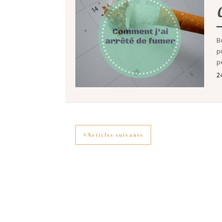
B
p
p
2
Articles suivants