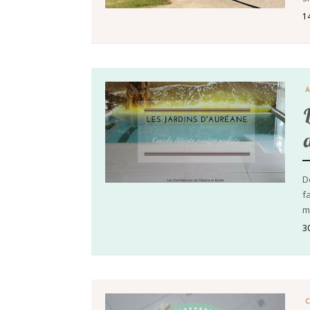
1
D
f
m
3