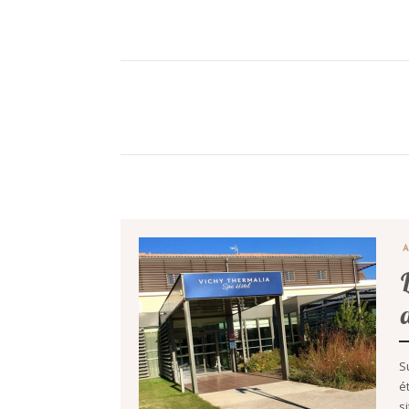
S
é
s