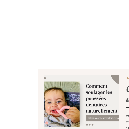
V
e
M