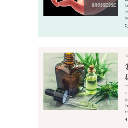
l
i
d
2 
D
p
I
c
4