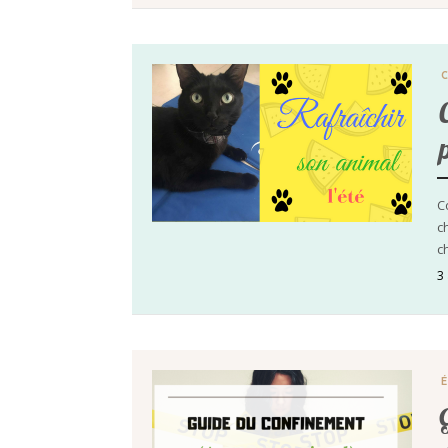
C
c
c
3