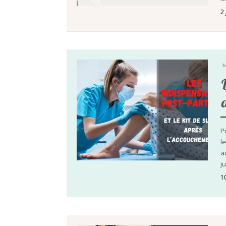
2
P
l
a
j
1