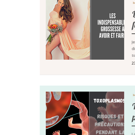
J
di
s
2
L