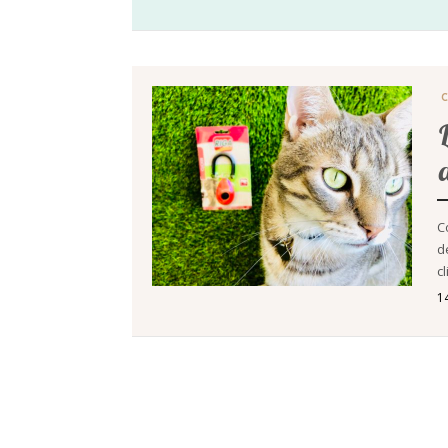
C
d
c
1