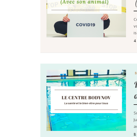
C
v
i
4 
S
J
a
8