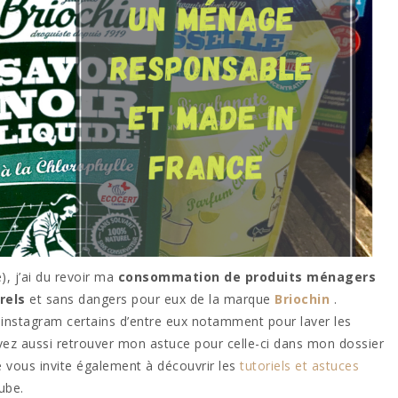
), j’ai du revoir ma
consommation de produits ménagers
rels
et sans dangers pour eux de la marque
Briochin
.
es instagram certains d’entre eux notamment pour laver les
ouvez aussi retrouver mon astuce pour celle-ci dans mon dossier
 Je vous invite également à découvrir les
tutoriels et astuces
ube.