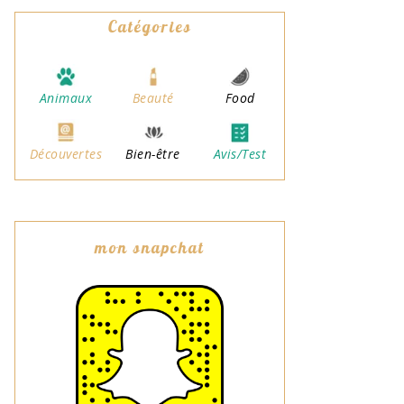
Catégories
Animaux
Beauté
Food
Découvertes
Bien-être
Avis/Test
mon snapchat