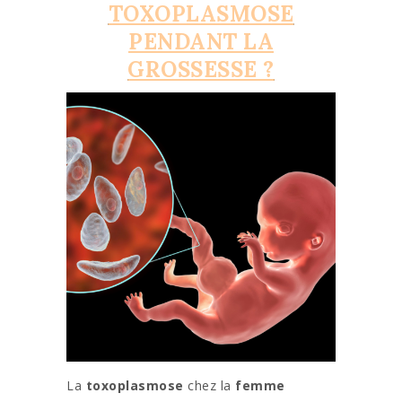
TOXOPLASMOSE
PENDANT LA
GROSSESSE ?
La
toxoplasmose
chez la
femme