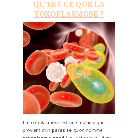
QU’EST CE QUE LA
TOXOPLASMOSE ?
La toxoplasmose est une maladie qui
provient d’un
parasite
qu’on nomme
toxoplasma gondii
qui est présent dans